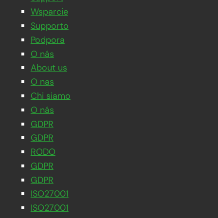
Wsparcie
Supporto
Podpora
O nás
About us
O nas
Chi siamo
O nás
GDPR
GDPR
RODO
GDPR
GDPR
ISO27001
ISO27001