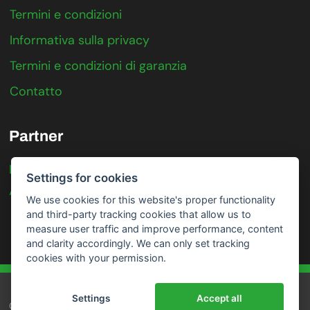
Termini e condizioni
Informativa sulla privacy
Termini e condizioni di garanzia
Contatto
Partner
IFTER
Settings for cookies
Axis Communications
We use cookies for this website's proper functionality
and third-party tracking cookies that allow us to
measure user traffic and improve performance, content
and clarity accordingly. We can only set tracking
cookies with your permission.
Settings
Accept all
GDPR
|
Cookies
|
Mappa del sito