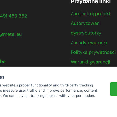
Przydatne linki
Zarejestruj projekt
491 453 352
Autoryzowani
dystrybutorzy
@metel.eu
Zasady i warunki
Polityka prywatności
ube
Warunki gwarancji
Kontakt
ies
s website's proper functionality and third-party tracking
 to measure user traffic and improve performance, content
y. We can only set tracking cookies with your permission.