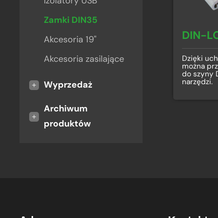
Izolatory USB
Zamki DIN35
DIN-L
Akcesoria 19"
Akcesoria zasilające
Dzięki u
można pr
do szyny 
narzędzi.
+
Wyprzedaż
Archiwum
+
produktów