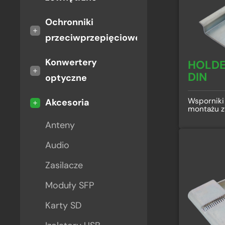
Ochronniki
+
przeciwprzepięciowe
Konwertery
HOLDE
+
DIN
optyczne
Wsporniki
-
Akcesoria
montażu z
Anteny
Audio
Zasilacze
Moduły SFP
Karty SD