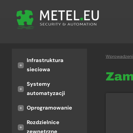
Wprowadzeni
Infrastruktura
+
sieciowa
Za
Systemy
+
automatyzacji
+
Oprogramowanie
Rozdzielnice
+
zewnętrzne