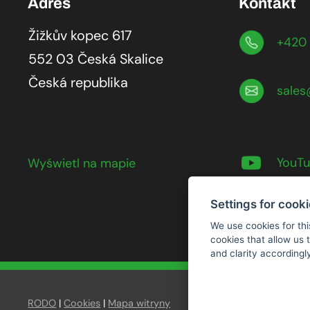
Adres
Kontakt
Žižkův kopec 617
+420 
552 03 Česká Skalice
Česká republika
sales
YouT
Wyświetl na mapie
Settings for cook
We use cookies for thi
cookies that allow us
and clarity accordingl
RODO
|
Cookies
|
Mapa witryny