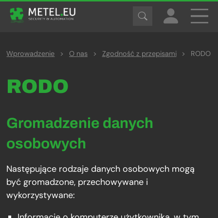
Wprowadzenie
>
O nas
>
Zgodność z przepisami
>
RODO
RODO
Gromadzenie danych
osobowych
Następujące rodzaje danych osobowych mogą
być gromadzone, przechowywane i
wykorzystywane:
Informacje o komputerze użytkownika, w tym