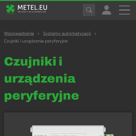
Wprowadzenie
>
Systemy automatyzacji
>
Czujniki i urządzenia peryferyjne
Czujniki i
urządzenia
peryferyjne