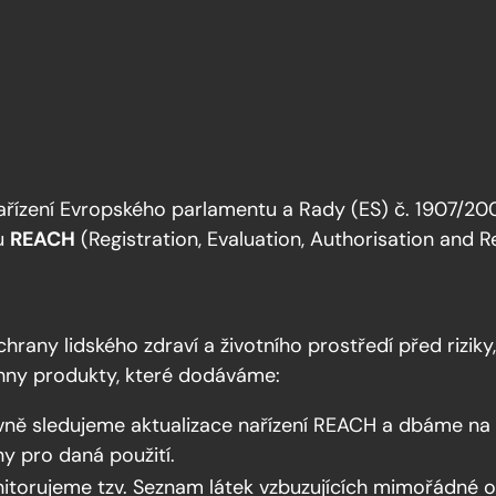
řízení Evropského parlamentu a Rady (ES) č. 1907/2006
ou
REACH
(Registration, Evaluation, Authorisation and R
chrany lidského zdraví a životního prostředí před rizi
hny produkty, které dodáváme:
vně sledujeme aktualizace nařízení REACH a dbáme na 
y pro daná použití.
itorujeme tzv. Seznam látek vzbuzujících mimořádné 