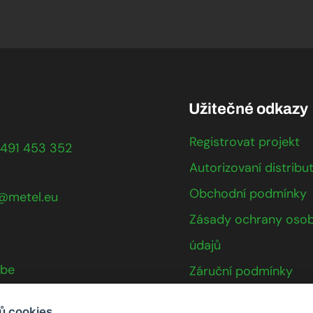
Užitečné odkazy
Registrovat projekt
491 453 352
Autorizovaní distribut
Obchodní podmínky
@metel.eu
Zásady ochrany osob
údajů
ube
Záruční podmínky
Kontakty
ů cookies