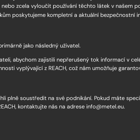
nebo zcela vyloučit používání těchto látek v našem por
kům poskytujeme kompletní a aktuální bezpečnostní 
primárně jako následný uživatel.
teli, abychom zajistili nepřerušený tok informací v ce
nnosti vyplývající z REACH, což nám umožňuje garanto
hli plně soustředit na své podnikání. Pokud máte specif
 REACH, kontaktujte nás na adrese info@metel.eu.