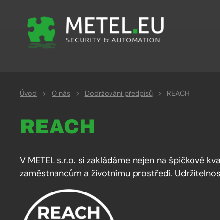
Úvod
>
O nás
>
Dodržování předpisů
>
REACH
REACH
V METEL s.r.o. si zakládáme nejen na špičkové kv
zaměstnancům a životnímu prostředí. Udržitelnost 