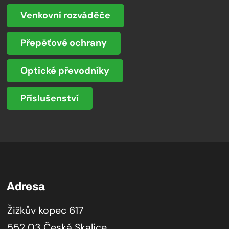
Venkovní rozváděče
Přepěťové ochrany
Optické převodníky
Příslušenství
Adresa
Žižkův kopec 617
552 03 Česká Skalice