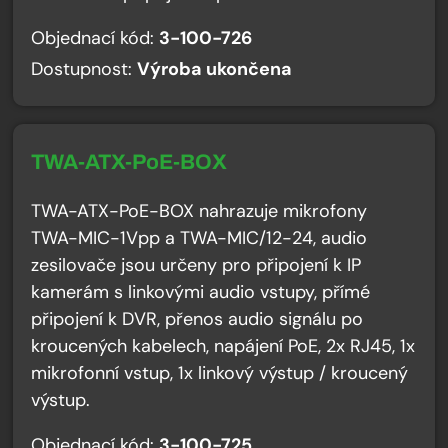
Objednací kód:
3-100-726
Dostupnost:
Výroba ukončena
TWA-ATX-PoE-BOX
TWA-ATX-PoE-BOX nahrazuje mikrofony
TWA-MIC-1Vpp a TWA-MIC/12-24, audio
zesilovače jsou určeny pro připojení k IP
kamerám s linkovými audio vstupy, přímé
připojení k DVR, přenos audio signálu po
kroucených kabelech, napájení PoE, 2x RJ45, 1x
mikrofonní vstup, 1x linkový výstup / kroucený
výstup.
Objednací kód:
3-100-725