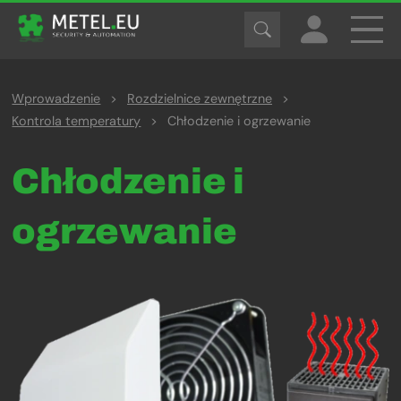
Wprowadzenie
>
Rozdzielnice zewnętrzne
>
Kontrola temperatury
>
Chłodzenie i ogrzewanie
Chłodzenie i
ogrzewanie