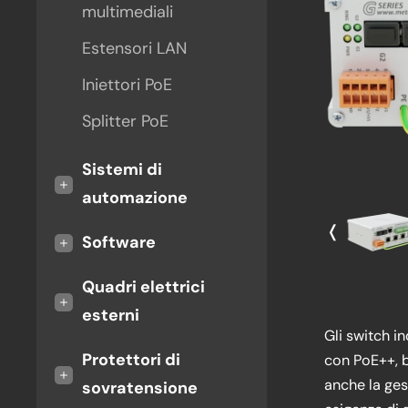
multimediali
Estensori LAN
Iniettori PoE
Splitter PoE
Sistemi di
+
automazione
❬
+
Software
Quadri elettrici
+
esterni
Gli switch i
Protettori di
con PoE++, b
+
anche la ges
sovratensione