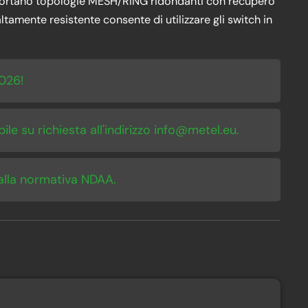
h supportano topologie MESH/RING ridondanti con recupero
ltamente resistente consente di utilizzare gli switch in
2026!
ile su richiesta all'indirizzo info@metel.eu.
 alla normativa NDAA.