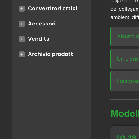
esigenze di 
+
Convertitori ottici
dei collegam
ambienti dif
+
Accessori
Alcune d
+
Vendita
+
Archivio prodotti
Un elenc
I dispos
Model
2G-2S