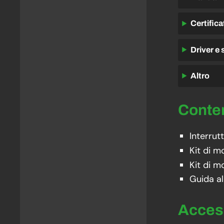
Certifica
Driver e
Altro
Cont
Interrut
Kit di m
Kit di m
Guida all
Acces