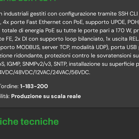
h industriali gestiti con configurazione tramite SSH CL
, 4x porte Fast Ethernet con PoE, supporto UPOE, POH
totale di energia PoE su tutte le porte pari a 170 W, p
rte FE, 2x DI con supporto loop bilanciato, 1x uscita
porto MODBUS, server TCP, modalità UDP), porta USB pe
ione ridondante, protezioni contro le sovratensioni su t
S, IGMP, SNMPv2/v3, SNTP, installazione su superficie 
4VDC/48VDC/12VAC/24VAC/56VDC.
'ordine:
1-183-200
lità:
Produzione su scala reale
fiche tecniche