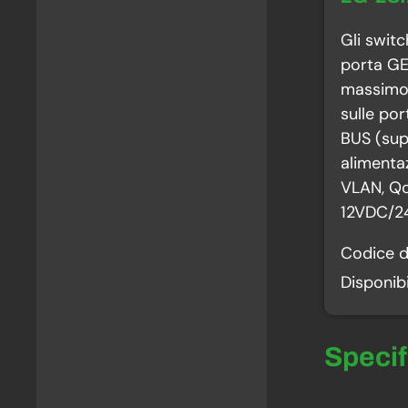
Gli switc
porta GE
massimo 
sulle po
BUS (sup
alimentaz
VLAN, Qo
12VDC/2
Codice d
Disponibi
Speci