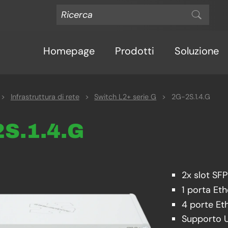
Homepage
Prodotti
Soluzione
>
Infrastruttura di rete
>
Switch L2+ serie G
>
2G-2S.1.4.G
2S.1.4.G
2x slot S
1 porta Eth
4 porte Et
Supporto U