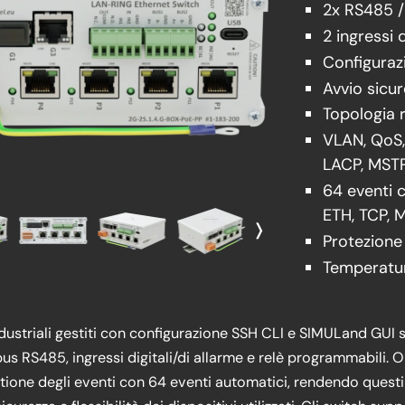
2x RS485 
2 ingressi 
Configuraz
Avvio sicu
Topologia 
VLAN, QoS,
LACP, MSTP
64 eventi c
ETH, TCP, M
❭
Protezione
Temperatur
ndustriali gestiti con configurazione SSH CLI e SIMULand GUI s
us RS485, ingressi digitali/di allarme e relè programmabili. 
tione degli eventi con 64 eventi automatici, rendendo questi