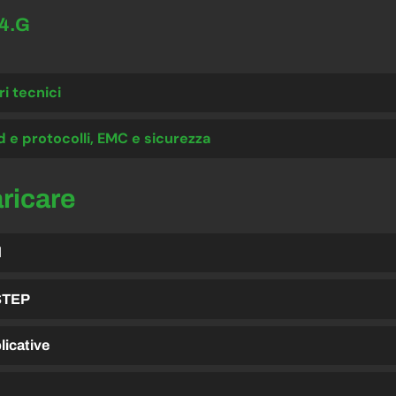
.4.G
i tecnici
 e protocolli, EMC e sicurezza
aricare
d
 STEP
plicative