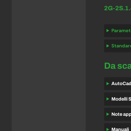
2G-2S.1
Parametr
Standard
Da sc
AutoCa
Modelli
Note ap
Manuali