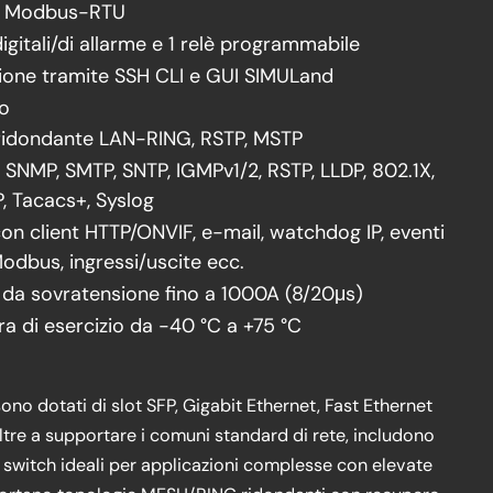
/ Modbus-RTU
digitali/di allarme e 1 relè programmabile
ione tramite SSH CLI e GUI SIMULand
ro
ridondante LAN-RING, RSTP, MSTP
 SNMP, SMTP, SNTP, IGMPv1/2, RSTP, LLDP, 802.1X,
, Tacacs+, Syslog
on client HTTP/ONVIF, e-mail, watchdog IP, eventi
odbus, ingressi/uscite ecc.
 da sovratensione fino a 1000A (8/20μs)
a di esercizio da -40 °C a +75 °C
ono dotati di slot SFP, Gigabit Ethernet, Fast Ethernet
Oltre a supportare i comuni standard di rete, includono
 switch ideali per applicazioni complesse con elevate