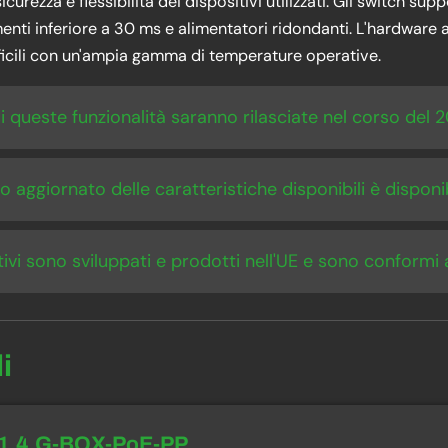
sicurezza e flessibilità dei dispositivi utilizzati. Gli switc
enti inferiore a 30 ms e alimentatori ridondanti. L'hardware a
ficili con un'ampia gamma di temperature operative.
i queste funzionalità saranno rilasciate nel corso del 
o aggiornato delle caratteristiche disponibili è disponib
itivi sono sviluppati e prodotti nell'UE e sono conformi
li
.1.4.G-BOX-PoE-PP