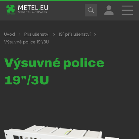
Úvod
>
Příslušenství
>
19" příslušenství
>
Výsuvné police 19"/3U
Výsuvné police
19"/3U