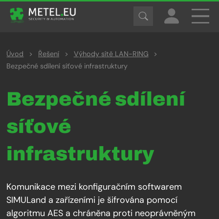
Úvod
>
Řešení
>
Výhody sítě LAN-RING
>
Bezpečné sdílení síťové infrastruktury
Bezpečné sdílení
síťové
infrastruktury
Komunikace mezi konfiguračním softwarem
SIMULand a zařízeními je šifrována pomocí
algoritmu AES a chráněna proti neoprávněným