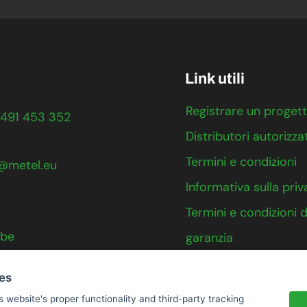
Link utili
Registrare un proget
491 453 352
Distributori autorizzat
Termini e condizioni
@metel.eu
Informativa sulla pri
Termini e condizioni d
ube
garanzia
Contatto
ies
s website's proper functionality and third-party tracking