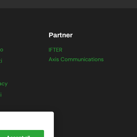
Partner
to
IFTER
Axis Communications
i
vacy
i