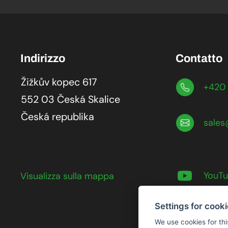
Indirizzo
Contatto
Žižkův kopec 617
+420 
552 03 Česká Skalice
Česká republika
sales
YouT
Visualizza sulla mappa
Settings for cook
We use cookies for thi